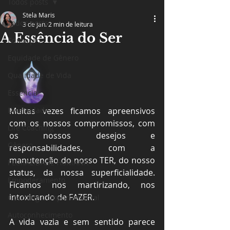
Todos posts
Stela Maris
Todos posts
3 de jan.
2 min de leitura
A Essência do Ser
Educação
Equidade de Gênero
Qualidade de Vida
Essência
Diversidade
Muitas vezes ficamos apreensivos 
com os nossos compromissos, com 
Life Coaching
os nossos desejos e 
Gênero
responsabilidades, com a 
manutenção do nosso TER, do nosso 
PLURALIDADE HUMANA
status, da nossa superficialidade. 
Empoderamento
Ficamos nos martirizando, nos 
intoxicando de FAZER.
Coaching Comportamental
Autoconhecimento
A vida vazia e sem sentido parece 